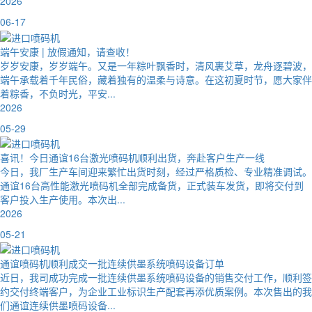
2026
06-17
端午安康 | 放假通知，请查收！
岁岁安康，岁岁端午。又是一年粽叶飘香时，清风裹艾草，龙舟逐碧波，
端午承载着千年民俗，藏着独有的温柔与诗意。在这初夏时节，愿大家伴
着粽香，不负时光，平安...
2026
05-29
喜讯！今日通谊16台激光喷码机顺利出货，奔赴客户生产一线
今日，我厂生产车间迎来繁忙出货时刻，经过严格质检、专业精准调试。
通谊16台高性能激光喷码机全部完成备货，正式装车发货，即将交付到
客户投入生产使用。本次出...
2026
05-21
通谊喷码机顺利成交一批连续供墨系统喷码设备订单
近日，我司成功完成一批连续供墨系统喷码设备的销售交付工作，顺利签
约交付终端客户，为企业工业标识生产配套再添优质案例。本次售出的我
们通谊连续供墨喷码设备...