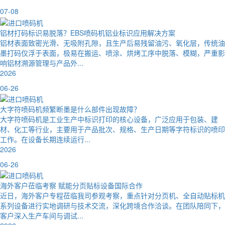
07-08
铝材打码标识易脱落？EBS喷码机铝业标识应用解决方案
铝材表面致密光滑、无吸附孔隙，且生产后易残留油污、氧化层，传统油
墨打码仅浮于表面，极易在搬运、喷涂、烘烤工序中脱落、模糊，严重影
响铝材溯源管理与产品外...
2026
06-26
大字符喷码机频繁断墨是什么部件出现故障？
大字符喷码机是工业生产中标识打印的核心设备，广泛应用于包装、建
材、化工等行业，主要用于产品批次、规格、生产日期等字符标识的喷印
工作。在设备长期连续运行...
2026
06-26
海外客户莅临考察 赋能分页贴标设备国际合作
近日，海外客户专程莅临我司参观考察，重点针对分页机、全自动贴标机
系列设备进行实地调研与技术交流，深化跨境合作洽谈。在团队陪同下，
客户深入生产车间与调试...